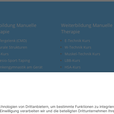
bildung Manuelle
Weiterbildung Manuelle
rapie
Therapie
fergelenk (CMD)
E-Technik Kurs
rale Strukturen
W-Technik Kurs
-Kurs
Muskel-Technik Kurs
esio-Sport-Taping
LBB-Kurs
ankengymnastik am Gerät
HSA-Kurs
Prüfungsvorbereitungskurs
Prüfung