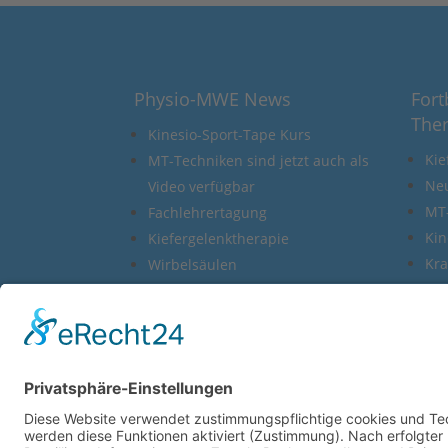
Physio-MWE News
Fort
The
Kinesio-Sport-Tape Kurs
Kie
MT-Techniken sind jetzt auch als
Neu
Video verfügbar
MT
Fachlehrertagung
Kin
Kiefergelenktherapie
Kr
Wirbelsäulen