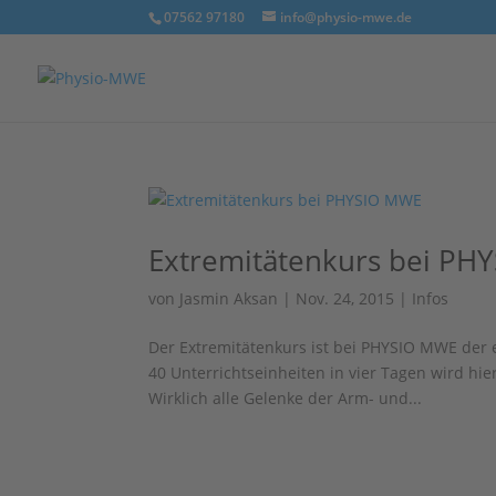
07562 97180
info@physio-mwe.de
Extremitätenkurs bei PH
von
Jasmin Aksan
|
Nov. 24, 2015
|
Infos
Der Extremitätenkurs ist bei PHYSIO MWE der e
40 Unterrichtseinheiten in vier Tagen wird hie
Wirklich alle Gelenke der Arm- und...