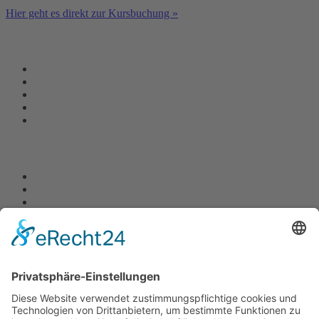
Hier geht es direkt zur Kursbuchung »
Physio-MWE News
Kinesio-Sport-Tape Kurs
MT-Techniken sind jetzt auch als Video verfügbar
Fachlehrertagung
Kiefergelenktherapie
Wirbelsäulen
Fortbildung Manuelle Therapie
Kiefergelenk (CMD)
Neurale Strukturen
MT-Kurs
Kinesio-Sport-Taping
Krankengymnastik am Gerät
Weiterbildung Manuelle Therapie
E-Technik Kurs
W-Technik Kurs
Muskel-Technik Kurs