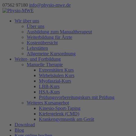
07562 97180
info@physio-mwe.de
Wir über uns
Über uns
Ausbildung zum Manualtherapeut
Weiterbildung für Ärzte
Kostenübersicht
Lehrstätten
Allgemeine Kursordnung
Weiter- und Fortbildung
Manuelle Therapie
Extremitäten Kurs
Wirbelsäulen Kurs
Myofaszial-Kurs
LBB-Kurs
HSA-Kurs
Prüfungsvorbereitungskurs mit Prüfung
Weiteres Kursangebot
Kinesio-Sport-Taping
Kiefergelenk (CMD)
Krankengymnastik am Gerät
Download
Blog
Kurs online buchen